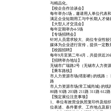
与精品化。
【校企合作洽谈会】
每年举办1场，邀请用人单位代表
满足企业短期用工与中长期人才储
【大型人才交流会】
每年定期举办4-5场
【专场招聘会】
针对人员需求较大、岗位专业性较
媒体为企业进行宣传，提供一定数
【校园招聘】
每年9月至第二年4月，共提供近2
【招聘举办地址】
无锡市广瑞路2号（无锡市人力资
【乘车路线】
市人力资源市场(塔影桥) 的线路： 19路快线
路
市人力资源市场(常工城尚城) 的线路： 1路
80路 93路 203路 211路 311路 612
【预定展位注意事项】
1、单位有效营业执照复印件及组
位表述、条件要求、工作地点及薪