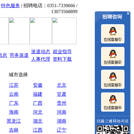
|
特色服务
| 招聘电话：0351-7339666 /
招聘,山西招考信息、职业教育培训、0351-7339666 1307
13073568899
派遣动态
就业指导
信息
劳务派遣
人事代理
资料下载
城市选择
江苏
安徽
北京
云南
福建
甘肃
广东
广西
贵州
海南
河北
河南
黑龙江
湖北
湖南
吉林
江西
辽宁