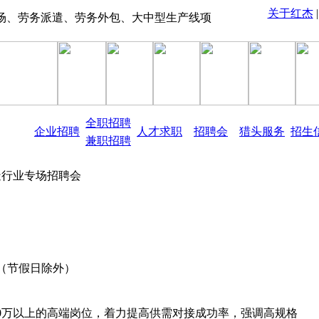
关于红杰
劳务派遣、劳务外包、大中型生产线项目承包、物业管理、保险代缴、现场
全职招聘
企业招聘
人才求职
招聘会
猎头服务
招生
兼职招聘
造行业专场招聘会
（节假日除外）
10万以上的高端岗位，着力提高供需对接成功率，强调高规格