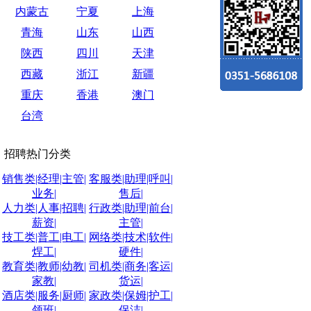
内蒙古
宁夏
上海
青海
山东
山西
陕西
四川
天津
西藏
浙江
新疆
重庆
香港
澳门
台湾
招聘热门分类
销售类|经理|主管|
客服类|助理|呼叫|
业务|
售后|
人力类|人事|招聘|
行政类|助理|前台|
薪资|
主管|
技工类|普工|电工|
网络类|技术|软件|
焊工|
硬件|
教育类|教师|幼教|
司机类|商务|客运|
家教|
货运|
酒店类|服务|厨师|
家政类|保姆|护工|
领班|
保洁|