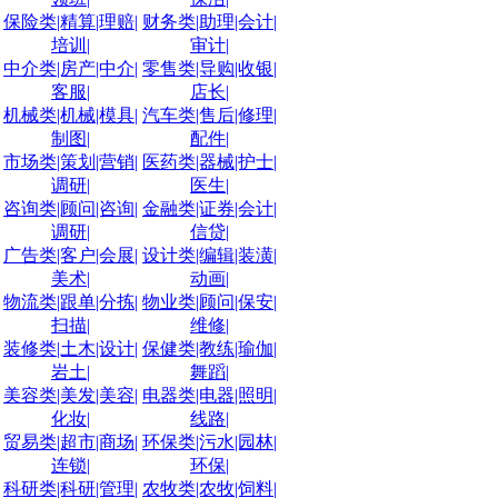
保险类|精算|理赔|
财务类|助理|会计|
培训|
审计|
中介类|房产|中介|
零售类|导购|收银|
客服|
店长|
机械类|机械|模具|
汽车类|售后|修理|
制图|
配件|
市场类|策划|营销|
医药类|器械|护士|
调研|
医生|
咨询类|顾问|咨询|
金融类|证券|会计|
调研|
信贷|
广告类|客户|会展|
设计类|编辑|装潢|
美术|
动画|
物流类|跟单|分拣|
物业类|顾问|保安|
扫描|
维修|
装修类|土木|设计|
保健类|教练|瑜伽|
岩土|
舞蹈|
美容类|美发|美容|
电器类|电器|照明|
化妆|
线路|
贸易类|超市|商场|
环保类|污水|园林|
连锁|
环保|
科研类|科研|管理|
农牧类|农牧|饲料|