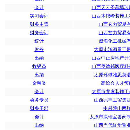
会计
山西天云圣幕墙玻
实习会计
山西木锦峰装饰工
财务主管
山西玄力贸易
财务会计
山西玄力贸易
统计
威海化工机械
财务
太原市鸿源景工
出纳
山西中正房地产开
收银员
山西奥德邦医疗科
出纳
太原环球雅思英
金融类
高洽会人才预
会计
太原市龙发装饰工
会务专员
山西兆丰工贸集
财务干部
中科院山西
会计
太原市康瑞宝兽药
出纳
山西当代红华置