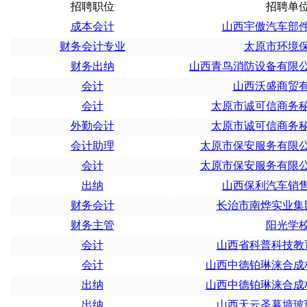
招聘职位
招聘单
成本会计
山西宇傲汽车部
财务会计专业
太原市环境
财务出纳
山西青鸟消防设备有限
会计
山西沃盛商贸
会计
太原市诚可信商务
外勤会计
太原市诚可信商务
会计助理
太原市保安服务有限
会计
太原市保安服务有限
出纳
山西保利汽车销
财务会计
长治市南烨实业集
财务主管
阳光学
会计
山西省科普科技教
会计
山西中德铂琳涞合成
出纳
山西中德铂琳涞合成
出纳
山西天云圣幕墙玻