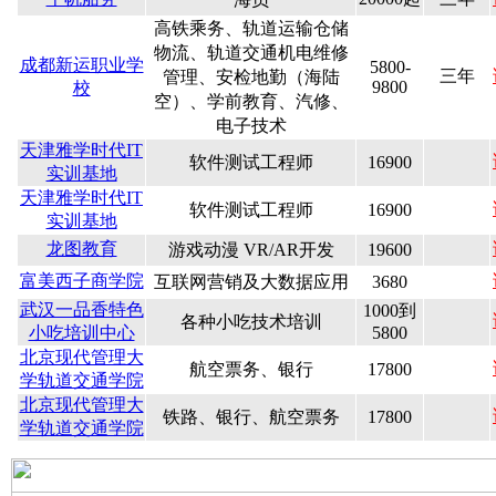
高铁乘务、轨道运输仓储
物流、轨道交通机电维修
成都新运职业学
5800-
三年
管理、安检地勤（海陆
9800
校
空）、学前教育、汽修、
电子技术
天津雅学时代IT
软件测试工程师
16900
实训基地
天津雅学时代IT
软件测试工程师
16900
实训基地
龙图教育
游戏动漫 VR/AR开发
19600
富美西子商学院
互联网营销及大数据应用
3680
武汉一品香特色
1000到
各种小吃技术培训
小吃培训中心
5800
北京现代管理大
航空票务、银行
17800
学轨道交通学院
北京现代管理大
铁路、银行、航空票务
17800
学轨道交通学院