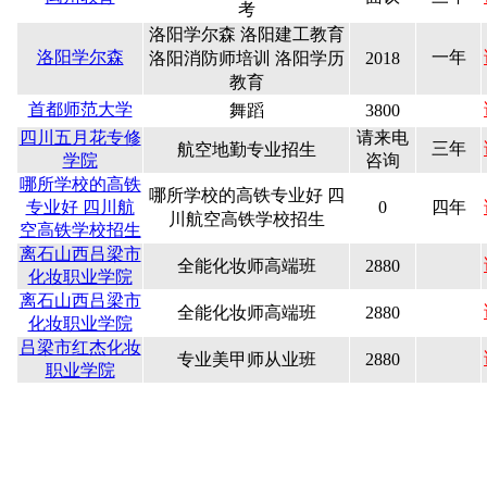
考
洛阳学尔森 洛阳建工教育
洛阳学尔森
一年
洛阳消防师培训 洛阳学历
2018
教育
首都师范大学
舞蹈
3800
四川五月花专修
请来电
三年
航空地勤专业招生
学院
咨询
哪所学校的高铁
哪所学校的高铁专业好 四
专业好 四川航
0
四年
川航空高铁学校招生
空高铁学校招生
离石山西吕梁市
全能化妆师高端班
2880
化妆职业学院
离石山西吕梁市
全能化妆师高端班
2880
化妆职业学院
吕梁市红杰化妆
专业美甲师从业班
2880
职业学院