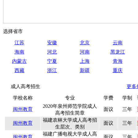
选择省市
江苏
安徽
北京
云南
海南
河北
河南
黑龙江
内蒙古
宁夏
上海
青海
西藏
浙江
新疆
重庆
成人高考招生
更多
学校名称
专业
学费
学制
2020年泉州师范学院成人
闽州教育
面议
三年
高考招生简章
福建农林大学成人高考招
闽州教育
面议
三年
生层次、类别
福建广播电视大学成人高
闽州教育
面议
三年