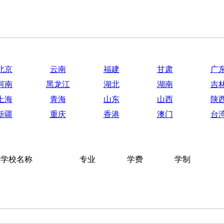
北京
云南
福建
甘肃
广
河南
黑龙江
湖北
湖南
吉
上海
青海
山东
山西
陕
新疆
重庆
香港
澳门
台
学校名称
专业
学费
学制