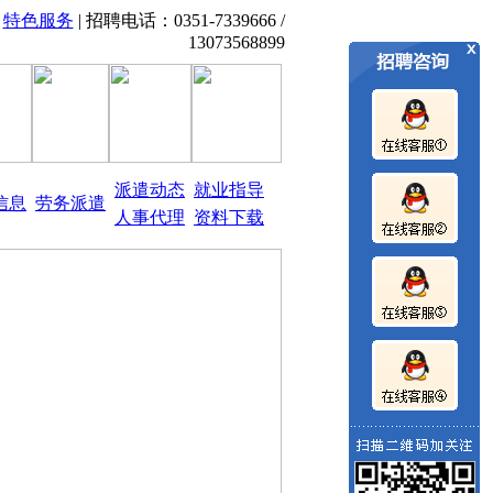
|
特色服务
| 招聘电话：0351-7339666 /
聘,山西招考信息、职业教育培训、0351-7339666 13073
13073568899
派遣动态
就业指导
信息
劳务派遣
人事代理
资料下载