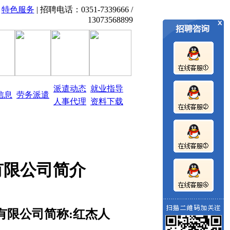
|
特色服务
| 招聘电话：0351-7339666 /
39666 13073568899
山西太原红杰人才市场、劳务派遣、
13073568899
派遣动态
就业指导
信息
劳务派遣
人事代理
资料下载
有限公司
简介
有限公司简称
:红杰人