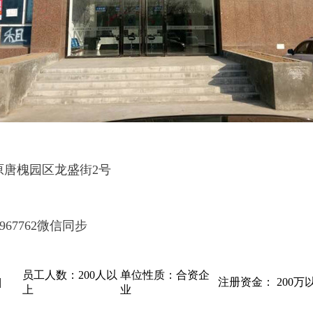
原唐槐园区龙盛街2号
967762
微信同步
员工人数：200人以
单位性质：合资企
|
注册资金： 200万
上
业