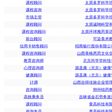
课程顾问
太原多罗科学
课程咨询
太原多罗科学
市场主管
太原多罗科学
课程顾问
太原诚翊科贸
课程咨询顾问
太原环球雅思英
前台顾问
可染美术
信用卡销售顾问
招商银行股份有限公
课程咨询顾问
山西美格恩思文化
教育咨询师
北京尚学堂科技
心理咨询师
源圣康（北京）健康
健康顾问
源圣康（北京）健康
计调
山西吉得佳旅企业管
咨询顾问
朔州锐思
高铁乘务员
吉林省金石劳务派
课程顾问
黄高科技有
咨询专员
黄高科技有