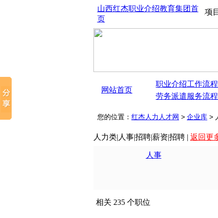
山西红杰职业介绍教育集团首
西太原红杰人才市场、劳务派遣、劳务外包、大中型生产线项目承包、物业
页
职业介绍工作流程
网站首页
劳务派遣服务流程
您的位置：
红杰人力人才网
>
企业库
> 
人力类|人事|招聘|薪资|招聘 |
返回更
人事
相关 235 个职位