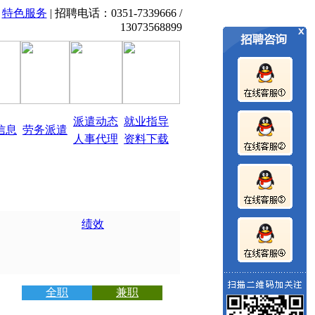
|
特色服务
| 招聘电话：0351-7339666 /
339666 13073568899
山西太原红杰人才市场、劳务派遣
13073568899
派遣动态
就业指导
信息
劳务派遣
人事代理
资料下载
绩效
全职
兼职