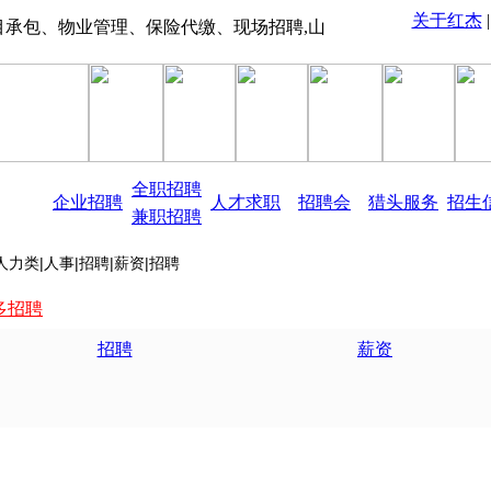
关于红杰
管理、保险代缴、现场招聘,山西招考信息、职业教育培训、0351-7
全职招聘
企业招聘
人才求职
招聘会
猎头服务
招生
兼职招聘
人力类|人事|招聘|薪资|招聘
多招聘
招聘
薪资