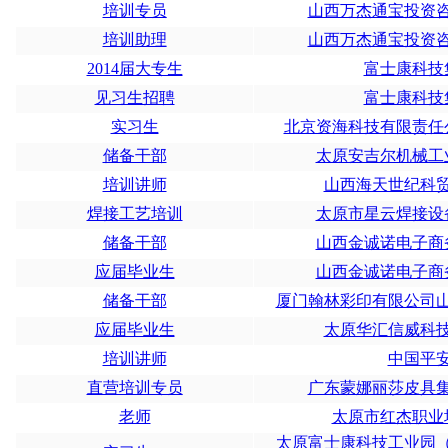
培训专员
山西万杰通宝投资
培训助理
山西万杰通宝投资
2014届大专生
富士康科技
见习生招聘
富士康科技
实习生
北京资海科技有限责任
储备干部
太原安吉尔机械工
培训讲师
山西海天世纪科
焊接工艺培训
太原市星云焊接设
储备干部
山西金诚诺电子商
应届毕业生
山西金诚诺电子商
储备干部
厦门翰林彩印有限公司
应届毕业生
太原华汇信威科
培训讲师
中国平
直营培训专员
广东蒙娜丽莎皮具
老师
太原市红杰职业
太原富士康科技工业园