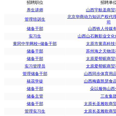
招聘职位
招聘单
养生讲师
山西宇航圣商贸
北京华商动力知识产权代
管理培训生
司
储备干部
山西铁人传媒
实习生
山西山石舞影业文化
黄冈中学网校+储备干部
太原市黄高科技
储备干部
苏州海之天物流
储备干部
太原爱帮昵商贸
实习管理员
太原爱帮昵商贸
管理储备干部
山西同步体育用
裱花学徒
山西梅森凯瑟食
储备干部
朵以服饰山西
储备主管
三友集
储备干部
太原长圣雅歌商
管理实习生
太原长圣雅歌商