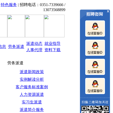
|
特色服务
| 招聘电话：0351-7339666 /
,山西招考信息、职业教育培训、0351-7339666 13073
13073568899
派遣动态
就业指导
信息
劳务派遣
人事代理
资料下载
劳务派遣
派遣新闻政策
实例解读分析
客户服务标准案例
人力资源派遣
实习生派遣
派遣简介服务