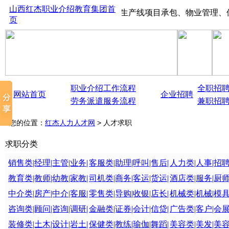
山西红杰职业介绍教育集团首
劳务派遣、劳务外包、大中型生产线项目承包、物业管理、保险代缴、现场
页
职业介绍工作流程
全职招
网站首页
企业招聘
劳务派遣服务流程
兼职招
您的位置：
红杰人力人才网
> 人才求职
求职分类
销售类|经理|主管|业务|
客服类|助理|呼叫|售后|
人力类|人事|招聘
教育类|教师|幼教|家教|
司机类|商务|客运|货运|
酒店类|服务|厨师
中介类|房产|中介|客服|
零售类|导购|收银|店长|
机械类|机械|模具
咨询类|顾问|咨询|调研|
金融类|证券|会计|信贷|
广告类|客户|会展
装修类|土木|设计|岩土|
保健类|教练|瑜伽|舞蹈|
美容类|美发|美容