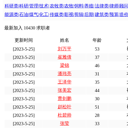
科研类|科研|管理|技术|
农牧类|农牧|饲料|养殖|
法律类|律师|顾问
能源类|石油|煤气|化工|
传媒类|影视|剪辑|后期|
建筑类|预算|造价
最新加入 10430 求职者
更新时间
姓名
年龄
刘万平
[2023-5-25]
53
崔雅倩
[2023-5-25]
37
梁锦
[2023-5-25]
46
潘玮亮
[2023-5-25]
31
王泽华
[2023-5-25]
35
张美宏
[2023-5-25]
44
曹剑鹏
[2023-5-25]
30
赵松叶
[2023-5-25]
51
杜碧帅
[2023-5-25]
28
张莹
[2023-5-25]
33