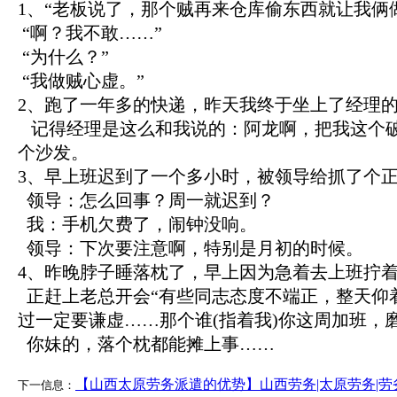
1、“老板说了，那个贼再来仓库偷东西就让我俩
“啊？我不敢……”
“为什么？”
“我做贼心虚。”
2、跑了一年多的快递，昨天我终于坐上了经理
记得经理是这么和我说的：阿龙啊，把我这个
个沙发。
3、早上班迟到了一个多小时，被领导给抓了个
领导：怎么回事？周一就迟到？
我：手机欠费了，闹钟没响。
领导：下次要注意啊，特别是月初的时候。
4、昨晚脖子睡落枕了，早上因为急着去上班拧
正赶上老总开会“有些同志态度不端正，整天仰
过一定要谦虚……那个谁(指着我)你这周加班，
你妹的，落个枕都能摊上事……
【山西太原劳务派遣的优势】山西劳务|太原劳务|劳
下一信息：