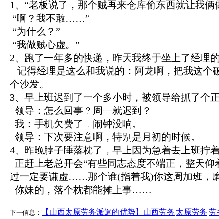
1、“老板说了，那个贼再来仓库偷东西就让我俩
“啊？我不敢……”
“为什么？”
“我做贼心虚。”
2、跑了一年多的快递，昨天我终于坐上了经理
记得经理是这么和我说的：阿龙啊，把我这个
个沙发。
3、早上班迟到了一个多小时，被领导给抓了个
领导：怎么回事？周一就迟到？
我：手机欠费了，闹钟没响。
领导：下次要注意啊，特别是月初的时候。
4、昨晚脖子睡落枕了，早上因为急着去上班拧
正赶上老总开会“有些同志态度不端正，整天仰
过一定要谦虚……那个谁(指着我)你这周加班，
你妹的，落个枕都能摊上事……
【山西太原劳务派遣的优势】山西劳务|太原劳务|劳
下一信息：