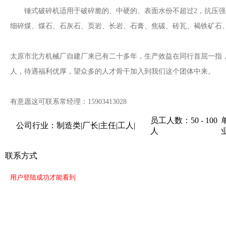
锤式破碎机适用于破碎脆的、中硬的、表面水份不超过2，抗压强度
细碎煤、煤石、石灰石、页岩、长岩、石膏、焦碳、砖瓦、褐铁矿石
太原市北方机械厂自建厂来已有二十多年，生产效益在同行首屈一指
人，待遇福利优厚，望众多的人才骨干加入到我们这个团体中来。
有意愿这可联系常经理：15903413028
员工人数：50 - 100
公司行业：制造类|厂长|主任|工人|
人
联系方式
用户登陆成功才能看到