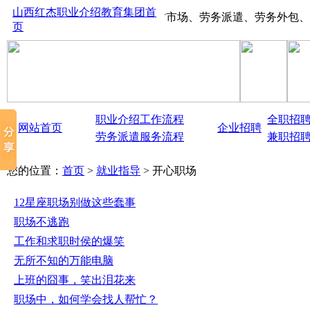
山西红杰职业介绍教育集团首
山西太原红杰人才市场、劳务派遣、劳务外包、大中型生
页
职业介绍工作流程
全职招
网站首页
企业招聘
劳务派遣服务流程
兼职招
您的位置：
首页
>
就业指导
> 开心职场
12星座职场别做这些蠢事
职场不逃跑
工作和求职时侯的爆笑
无所不知的万能电脑
上班的囧事，笑出泪花来
职场中，如何学会找人帮忙？