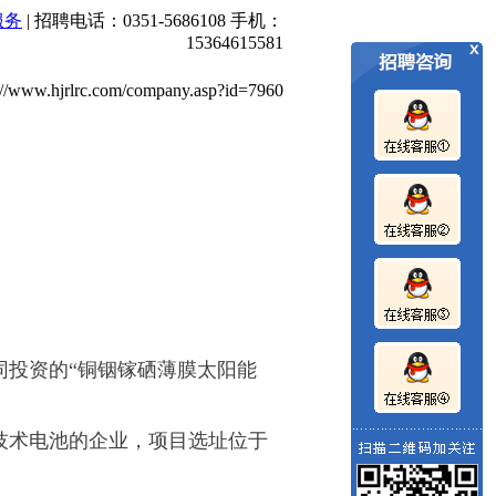
服务
| 招聘电话：0351-5686108 手机：
聘会,富士康招聘、职业教育、劳务输出输入电话：5686108 手
15364615581
ww.hjrlrc.com/company.asp?id=7960
同投资的“铜铟镓硒薄膜太阳能
薄膜技术电池的企业，项目选址位于